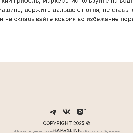
кий грифель, маркеры используйте на водн
ашине; держите дальше от огня, не ставьт
и не складывайте коврик во избежание пор
*
COPYRIGHT 2025 ©
HAPPYLINE
*Meta запрещенная организация на территории Российской Федерации