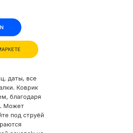
ON
МАРКЕТЕ
, даты, все
алки. Коврик
ем, благодаря
и. Может
йте под струёй
ираются