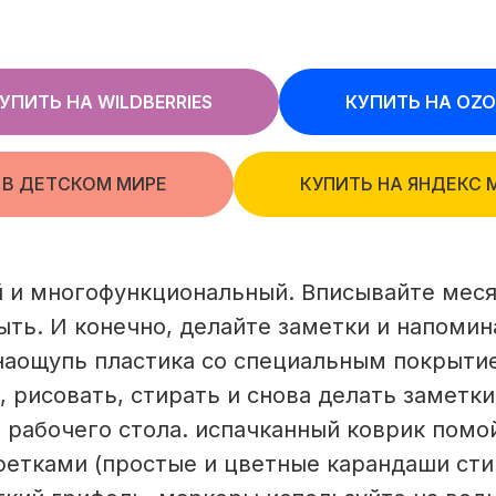
УПИТЬ НА WILDBERRIES
КУПИТЬ НА OZ
 В ДЕТСКОМ МИРЕ
КУПИТЬ НА ЯНДЕКС 
 и многофункциональный. Вписывайте месяц
ыть. И конечно, делайте заметки и напомин
 наощупь пластика со специальным покрыти
 рисовать, стирать и снова делать заметк
рабочего стола. испачканный коврик помо
фетками (простые и цветные карандаши ст