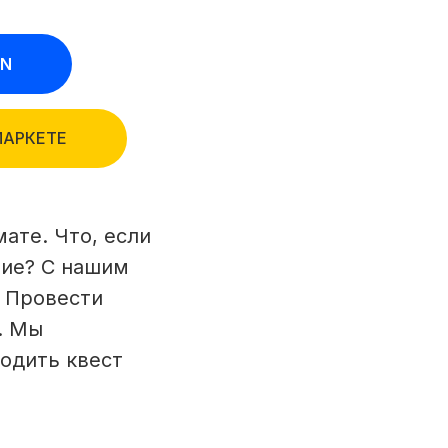
ON
МАРКЕТЕ
ате. Что, если
ние? С нашим
! Провести
. Мы
ходить квест