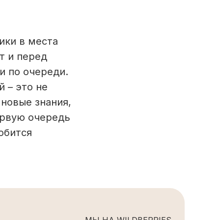
ики в места
т и перед
и по очереди.
 – это не
новые знания,
ервую очередь
обится