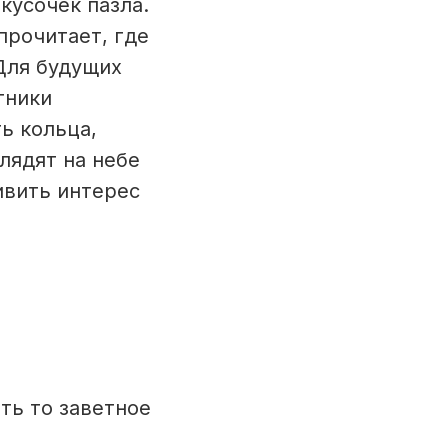
кусочек пазла.
прочитает, где
 Для будущих
тники
ь кольца,
лядят на небе
ивить интерес
ть то заветное