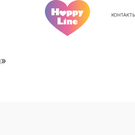
КОНТАКТ
и»