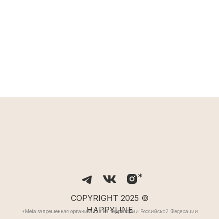
*
COPYRIGHT 2025 ©
HAPPYLINE
*Meta запрещенная организация на территории Российской Федерации