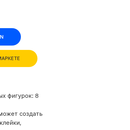
ON
МАРКЕТЕ
х фигурок: 8
 может создать
клейки,