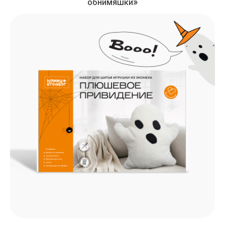
обнимяшки»